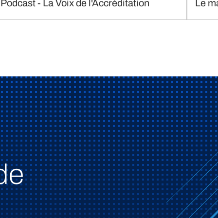
Podcast - La Voix de l'Accréditation
Le m
de