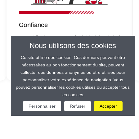
Confiance
L’accréditation est une activité d’intérêt général
Nous utilisons des cookies
qui vise à donner confiance dans les contrôles
réalisés. Elle permet d’attester la compétence
Ce site utilise des cookies. Ces derniers peuvent être
et l’impartialité des organismes qui réalisent
ces contrôles.
nécessaires au bon fonctionnement du site, peuvent
collecter des données anonymes ou être utilisés pour
personnaliser votre expérience de navigation. Vous
pouvez personnaliser les cookies utilisés ou accepter tous
les cookies.
Personnaliser
Refuser
Accepter
Tout savoir sur l'accréditation