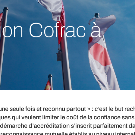
tion Cofrac à
une seule fois et reconnu partout » : c’est le but r
s qui veulent limiter le coût de la confiance sans
 démarche d’accréditation s’inscrit parfaitement d
reconnaissance mutuelle établis au niveau internat