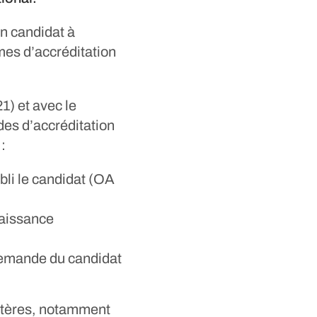
un candidat à
mes d’accréditation
1) et avec le
des d’accréditation
:
abli le candidat (OA
naissance
demande du candidat
ritères, notamment