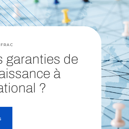
OFRAC
s garanties de
aissance à
ational ?
s