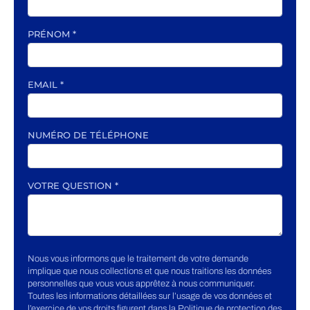
PRÉNOM
*
EMAIL
*
NUMÉRO DE TÉLÉPHONE
VOTRE QUESTION
*
Nous vous informons que le traitement de votre demande
implique que nous collections et que nous traitions les données
personnelles que vous vous apprêtez à nous communiquer.
Toutes les informations détaillées sur l’usage de vos données et
l’exercice de vos droits figurent dans la Politique de protection des