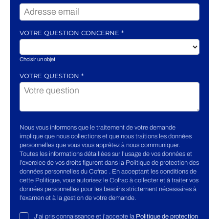
VOTRE QUESTION CONCERNE
*
Choisir un objet
VOTRE QUESTION
*
Nous vous informons que le traitement de votre demande
implique que nous collections et que nous traitions les données
personnelles que vous vous apprêtez à nous communiquer.
Toutes les informations détaillées sur l’usage de vos données et
l’exercice de vos droits figurent dans la Politique de protection des
données personnelles du Cofrac . En acceptant les conditions de
cette Politique, vous autorisez le Cofrac à collecter et à traiter vos
données personnelles pour les besoins strictement nécessaires à
l’examen et à la gestion de votre demande.
J'ai pris connaissance et j’accepte la
Politique de protection