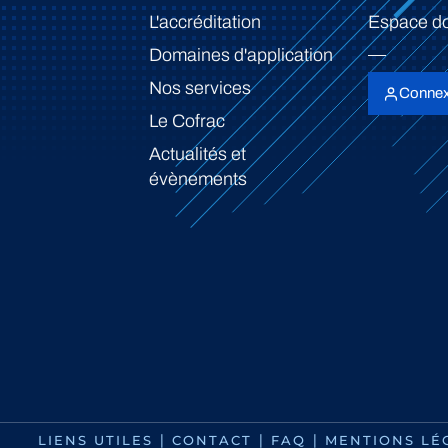
L'accréditation
Espace d
Domaines d'application
Nos services
Connex
Le Cofrac
Actualités et
évènements
LIENS UTILES
CONTACT
FAQ
MENTIONS LÉ