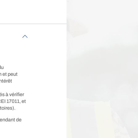
du
 et peut
ntérêt
s à vérifier
EI 17011, et
toires).
pendant de