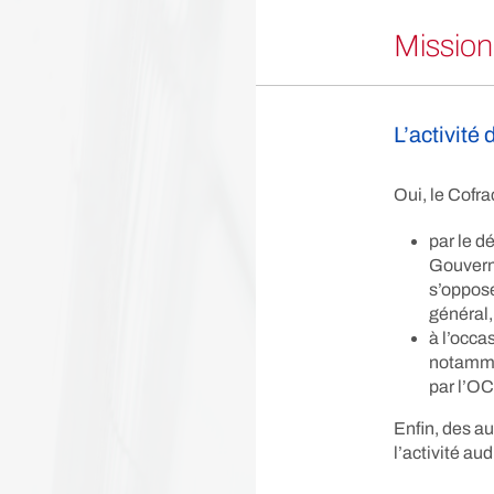
Mission
L’activité
Oui, le Cofra
par le d
Gouverne
s’oppose
général
à l’occa
notamme
par l’OC
Enfin, des a
l’activité aud