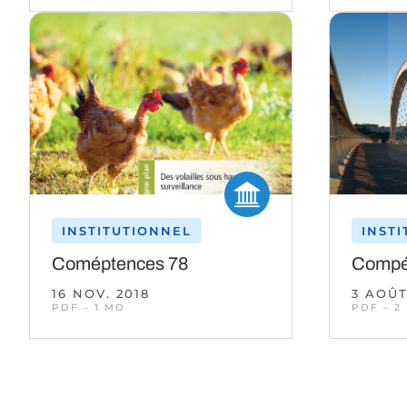
INSTITUTIONNEL
INST
Coméptences 78
Compé
16 NOV. 2018
3 AOÛT
PDF – 1 MO
PDF – 2