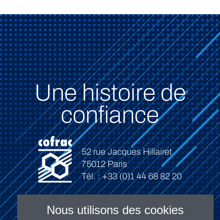
Une histoire de
confiance
52 rue Jacques Hillairet
75012 Paris
Tél. : +33 (0)1 44 68 82 20
Nous utilisons des cookies