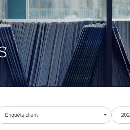
s
Enquête client
202