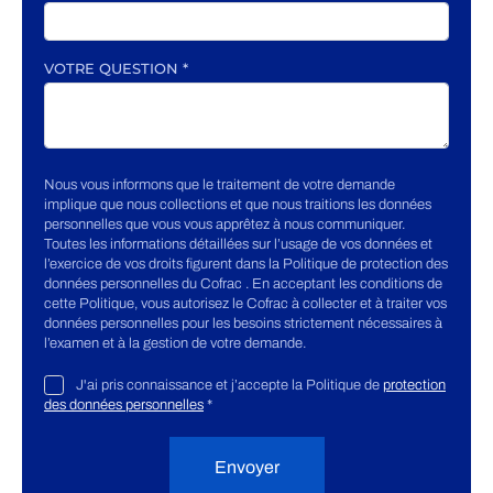
VOTRE QUESTION
*
Nous vous informons que le traitement de votre demande
implique que nous collections et que nous traitions les données
personnelles que vous vous apprêtez à nous communiquer.
Toutes les informations détaillées sur l’usage de vos données et
l’exercice de vos droits figurent dans la Politique de protection des
données personnelles du Cofrac . En acceptant les conditions de
cette Politique, vous autorisez le Cofrac à collecter et à traiter vos
données personnelles pour les besoins strictement nécessaires à
l’examen et à la gestion de votre demande.
J'ai pris connaissance et j’accepte la Politique de
protection
des données personnelles
*
Envoyer