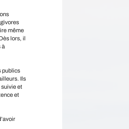
ions
rgivores
voire même
s lors, il
 à
s publics
lleurs. Ils
suivie et
tence et
d’avoir