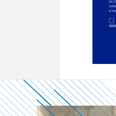
du C
coll
à l’
pers