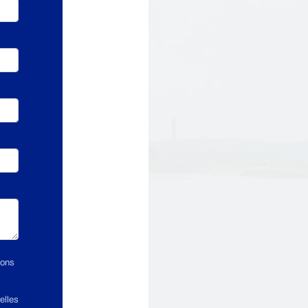
ions
elles