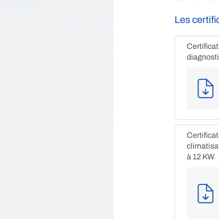
Les certif
Certifica
diagnost
Certifica
climatisa
à 12 KW