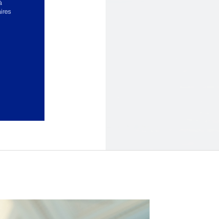
à
aires