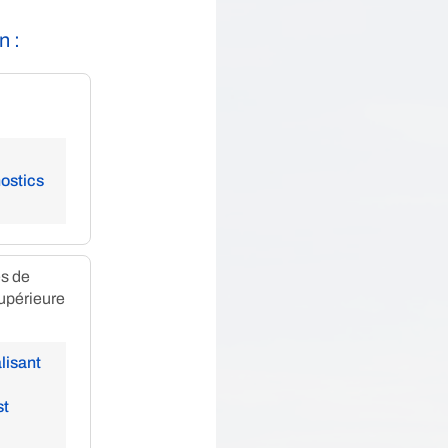
n :
nostics
es de
supérieure
lisant
st