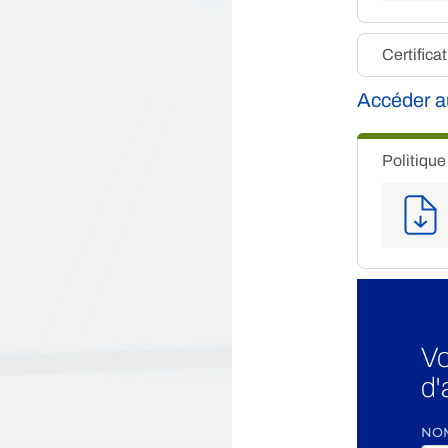
Certific
Accéder a
Politique
Vo
d'
NO