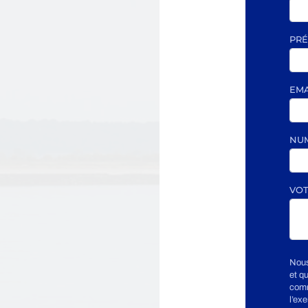
PR
EM
NU
VOT
Nous
et q
comm
l’ex