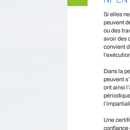
Si elles n
peuvent d
ou des tra
avoir des 
convient d
l’exécutio
Dans la pe
peuvent s’
ont ainsi 
périodiqu
l’impartia
Une certif
confiance 