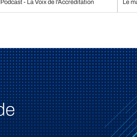
Podcast - La Voix de l'Accréditation
Le m
de