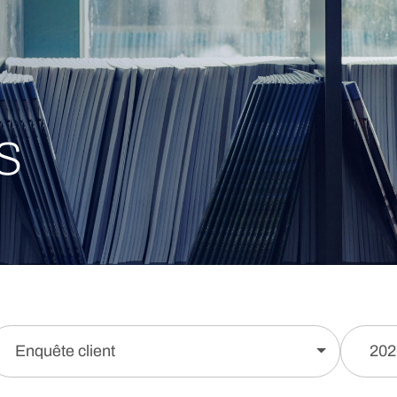
s
Enquête client
202