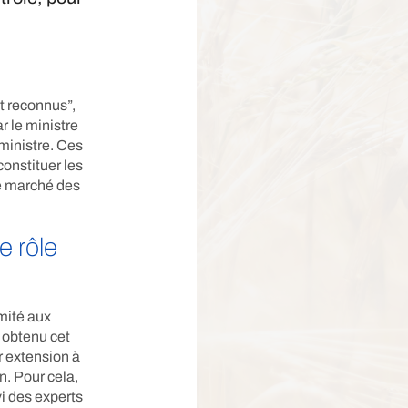
t reconnus”,
r le ministre
 ministre. Ces
constituer les
le marché des
e rôle
mité aux
 obtenu cet
r extension à
n. Pour cela,
vi des experts