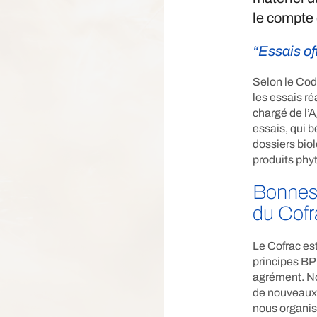
le compte
“Essais of
Selon le Cod
les essais ré
chargé de l’A
essais, qui b
dossiers bio
produits phyt
Bonnes 
du Cofr
Le Cofrac es
principes BP
agrément. No
de nouveaux 
nous organiso