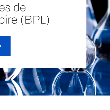
ues de
oire (BPL)
s