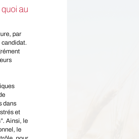
 quoi au
ture, par
e candidat.
agrément
teurs
tiques
de
s dans
strés et
. Ainsi, le
nnel, le
trôle, pour