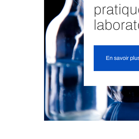
pratiq
laborat
En savoir plu