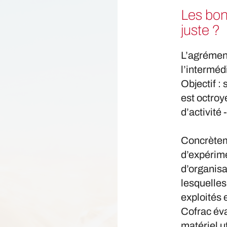
Les bon
juste ?
L’agrément
l’interméd
Objectif :
est octroy
d’activité 
Concrètem
d’expérime
d’organisa
lesquelles
exploités 
Cofrac éva
matériel u