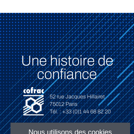
Une histoire de
confiance
52 rue Jacques Hillairet
75012 Paris
Tél. : +33 (0)1 44 68 82 20
Nous utilisons des cookies