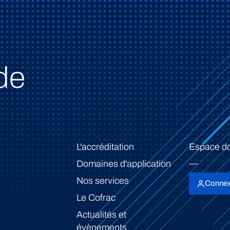
de
L'accréditation
Espace d
Domaines d'application
Nos services
Connex
Le Cofrac
Actualités et
évènements