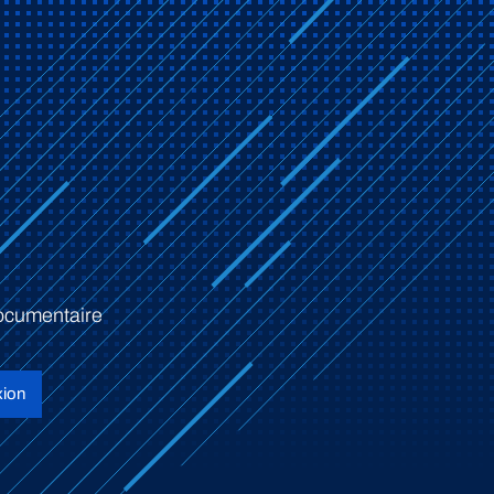
ocumentaire
ion