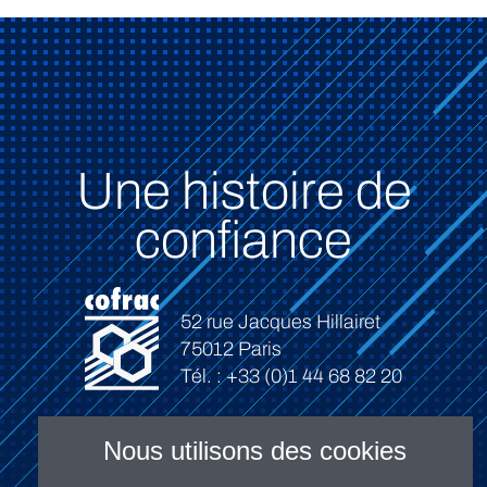
Une histoire de
confiance
52 rue Jacques Hillairet
75012 Paris
Tél. : +33 (0)1 44 68 82 20
Nous utilisons des cookies