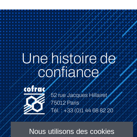
Une histoire de
confiance
52 rue Jacques Hillairet
75012 Paris
Tél. : +33 (0)1 44 68 82 20
Nous utilisons des cookies