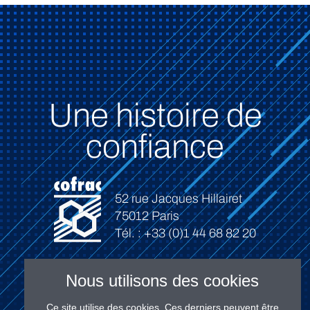
Une histoire de
confiance
52 rue Jacques Hillairet
75012 Paris
Tél. : +33 (0)1 44 68 82 20
Nous utilisons des cookies
Ce site utilise des cookies. Ces derniers peuvent être