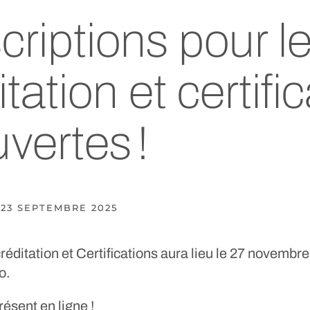
criptions pour l
tation et certifi
vertes !
23 SEPTEMBRE 2025
éditation et Certifications aura lieu le 27 novemb
o.
ésent en ligne !