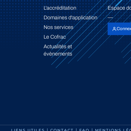
L'accréditation
Espace d
Domaines d'application
Nos services
Connex
Le Cofrac
Actualités et
évènements
LIENS UTILES
CONTACT
FAQ
MENTIONS LÉ