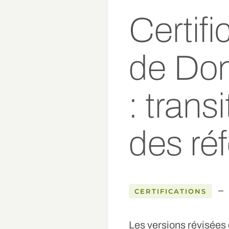
Certif
de Do
: trans
des réf
–
CERTIFICATIONS
Les versions révisées d