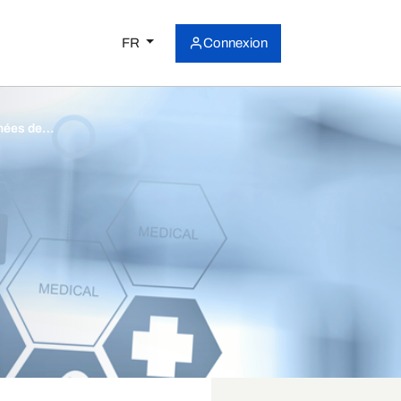
FR
Connexion
nnées de…