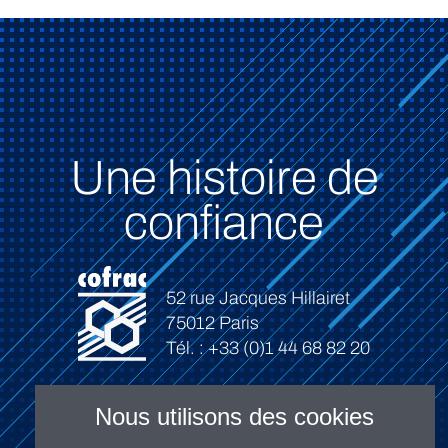
Une histoire de
confiance
52 rue Jacques Hillairet
75012 Paris
Tél. : +33 (0)1 44 68 82 20
Nous utilisons des cookies