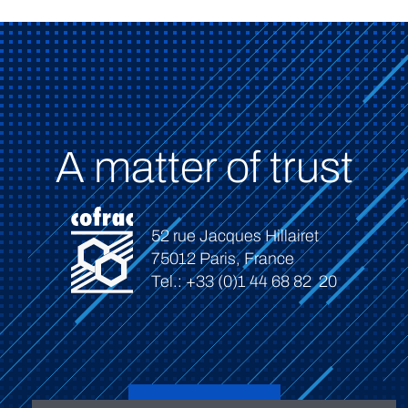
A matter of trust
52 rue Jacques Hillairet
75012 Paris, France
Tel.: +33 (0)1 44 68 82 20