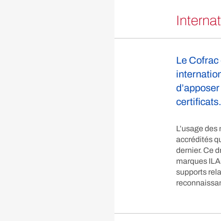
Internat
Le Cofrac 
internatio
d’apposer 
certificat
L’usage des
accrédités qu
dernier. Ce d
marques ILAC
supports rela
reconnaissa