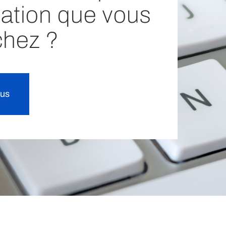
mation que vous
chez ?
ous