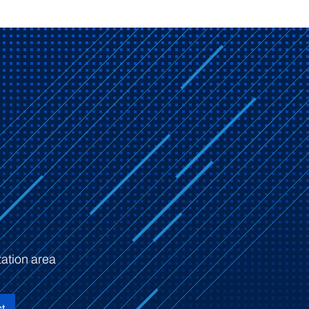
ation area
t