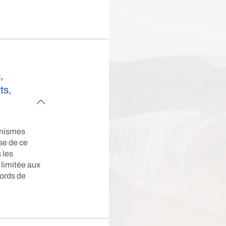
,
ts,
anismes
se de ce
 les
limitée aux
cords de