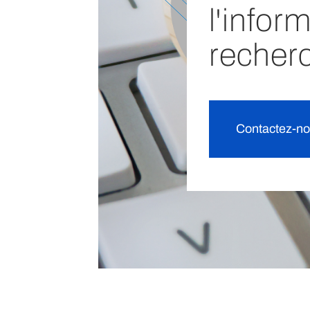
l'infor
recher
Contactez-n