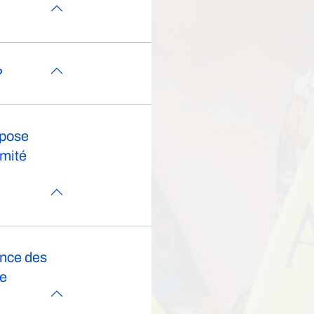
?
spose
rmité
ance des
me