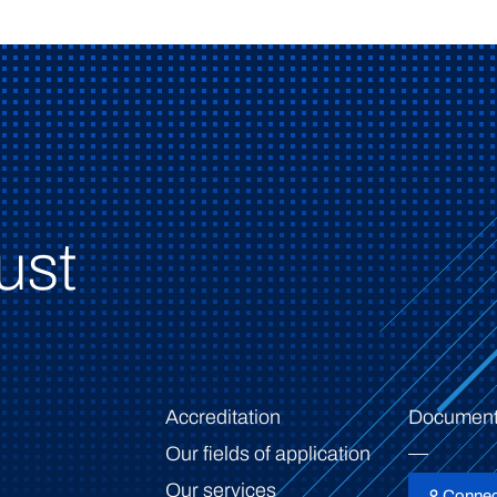
ust
Accreditation
Document
Our fields of application
Our services
Connec