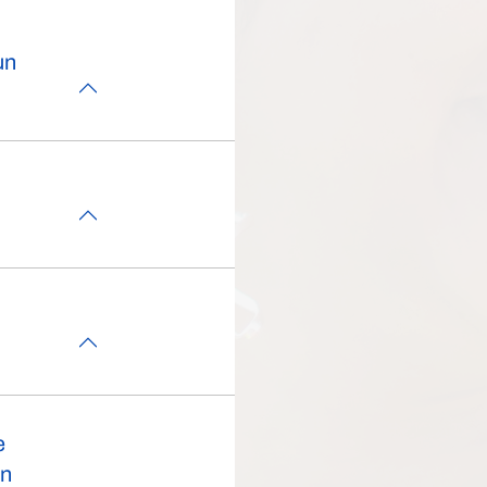
un
e
en