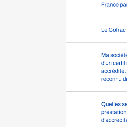
France par
Le Cofrac 
Ma société
d'un certi
accrédité.
reconnu da
Quelles se
prestatio
d'accrédi