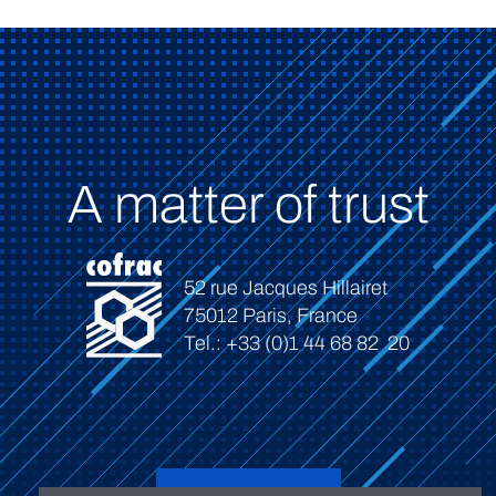
A matter of trust
52 rue Jacques Hillairet
75012 Paris, France
Tel.: +33 (0)1 44 68 82 20