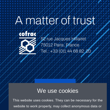
A matter of trust
52 rue Jacques Hillairet
75012 Paris, France
Tel.: +33 (0)1 44 68 82 20
Connect
We use cookies
This website uses cookies. They can be necessary for the
website to work properly, may collect anonymous data or